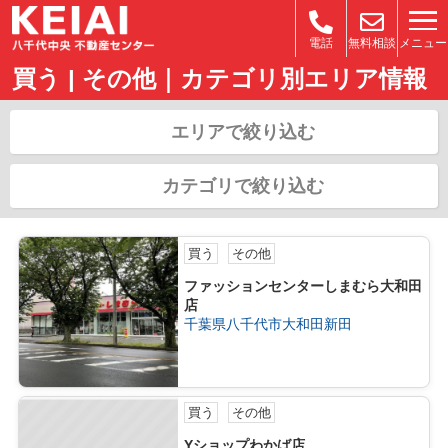
メニュー
電話
無料相談
買う | その他｜カテゴリ別エリア情報
エリアで絞り込む
カテゴリで絞り込む
買う
その他
ファッションセンターしまむら大和田
店
千葉県八千代市大和田新田
買う
その他
Yショップわかば店