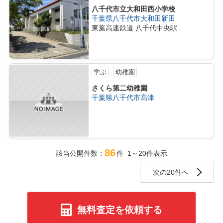
八千代市立大和田西小学校
千葉県八千代市大和田新田
東葉高速鉄道 八千代中央駅
学ぶ
幼稚園
さくら第二幼稚園
千葉県八千代市高津
86
該当公開件数：
件 1～20件表示
次の20件へ
無料査定を依頼する