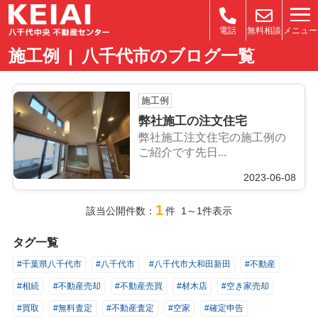
メニュー
電話
無料相談
施工例 | 八千代市のブログ一覧
施工例
弊社施工の注文住宅
弊社施工注文住宅の施工例の
ご紹介です先日...
2023-06-08
1
該当公開件数：
件 1～1件表示
タグ一覧
#千葉県八千代市
#八千代市
#八千代市大和田新田
#不動産
#相続
#不動産売却
#不動産売買
#材木店
#空き家売却
#買取
#無料査定
#不動産査定
#空家
#確定申告